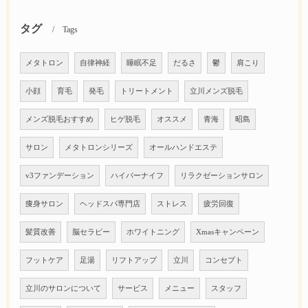
タグ
Tags
メタトロン
自律神経
睡眠不足
だるさ
鬱
肩こり
小顔
育毛
発毛
トリートメント
立川メンズ脱毛
メンズ脱毛おすすめ
ヒゲ脱毛
オススメ
青海
昭島
サロン
メタトロンシリーズ
オールハンドエステ
v3ファンデーション
ハイパーナイフ
リラクゼーションサロン
痩身サロン
ヘッドスパ専門店
ストレス
疲労回復
髪質改善
脳セラピー
ホワイトニング
Xmasキャンペーン
フットケア
足湯
リフトアップ
立川
コンセプト
立川のサロンについて
サービス
メニュー
スタッフ